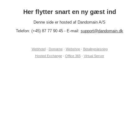
Her flytter snart en ny gæst ind
Denne side er hosted af Dandomain A/S
Telefon: (+45) 87 77 90 45 - E-mail:
support@dandomain.dk
Webhotel
·
Domæne
·
Webshop
·
Betalingsløsning
Hosted Exchange
·
Office 365
·
Virtual Server